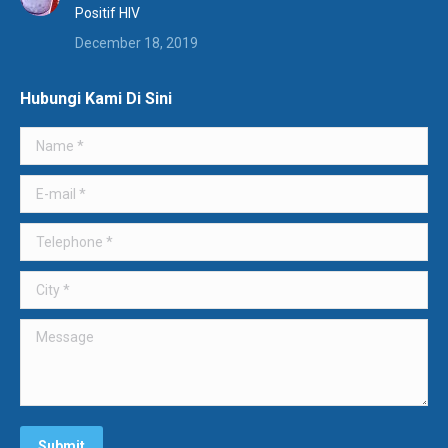
Positif HIV
December 18, 2019
Hubungi Kami Di Sini
Name *
E-mail *
Telephone *
City *
Message
Submit