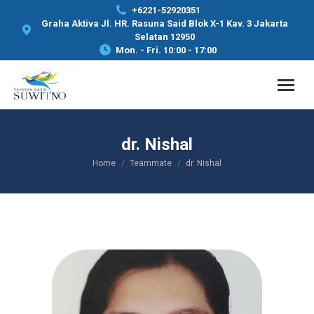
+6221-52920351
Graha Aktiva Jl. HR. Rasuna Said Blok X-1 Kav. 3 Jakarta
Selatan 12950
Mon. - Fri. 10:00 - 17:00
dr. Nishal
Home
Teammate
dr. Nishal
You are here: