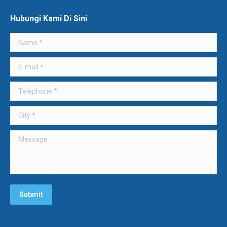
Hubungi Kami Di Sini
Name *
E-mail *
Telephone *
City *
Message
Submit