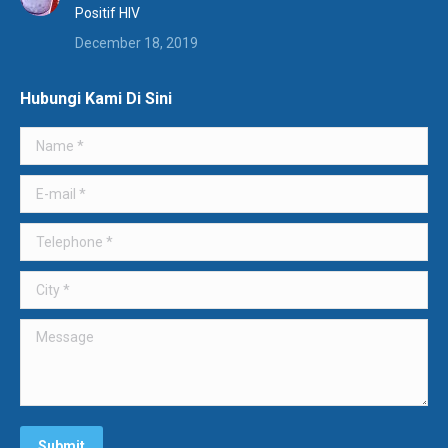
Positif HIV
December 18, 2019
Hubungi Kami Di Sini
Name *
E-mail *
Telephone *
City *
Message
Submit