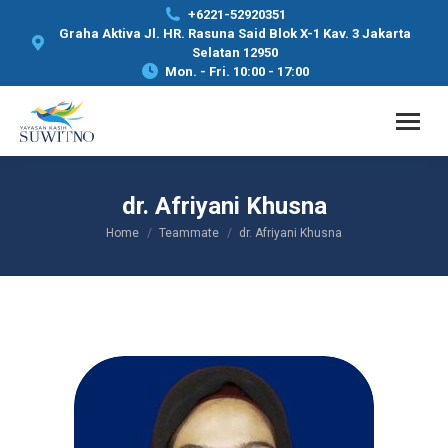
+6221-52920351
Graha Aktiva Jl. HR. Rasuna Said Blok X-1 Kav. 3 Jakarta
Selatan 12950
Mon. - Fri. 10:00 - 17:00
dr. Afriyani Khusna
Home
Teammate
dr. Afriyani Khusna
You are here: