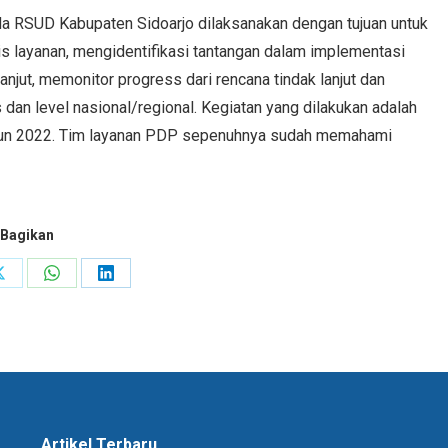
da RSUD Kabupaten Sidoarjo dilaksanakan dengan tujuan untuk
is layanan, mengidentifikasi tantangan dalam implementasi
njut, memonitor progress dari rencana tindak lanjut dan
 dan level nasional/regional. Kegiatan yang dilakukan adalah
ahun 2022. Tim layanan PDP sepenuhnya sudah memahami
Bagikan
Share
Share
Share
on
on
on
ok
X
WhatsApp
LinkedIn
Artikel Terbaru