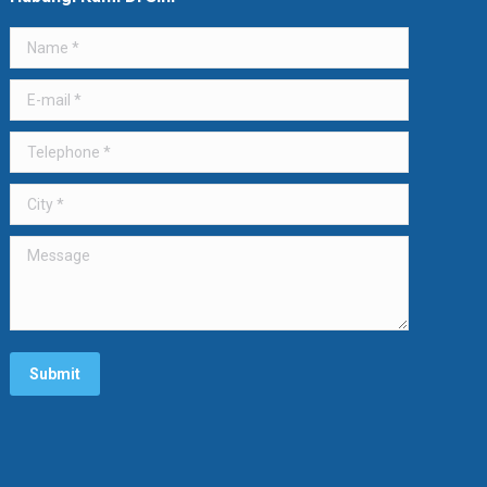
Name *
E-mail *
Telephone *
City *
Message
Submit