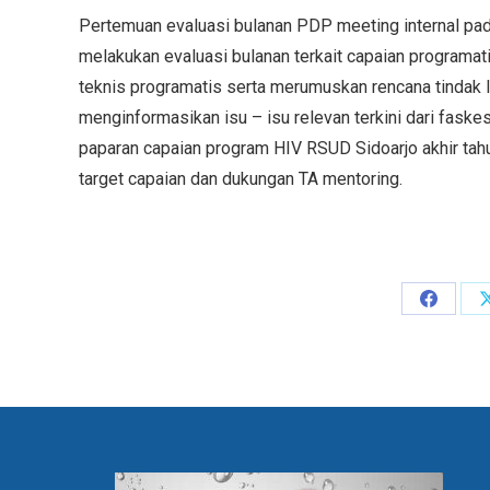
Pertemuan evaluasi bulanan PDP meeting internal pa
melakukan evaluasi bulanan terkait capaian programat
teknis programatis serta merumuskan rencana tindak la
menginformasikan isu – isu relevan terkini dari faskes
paparan capaian program HIV RSUD Sidoarjo akhir t
target capaian dan dukungan TA mentoring.
Share
on
Facebo