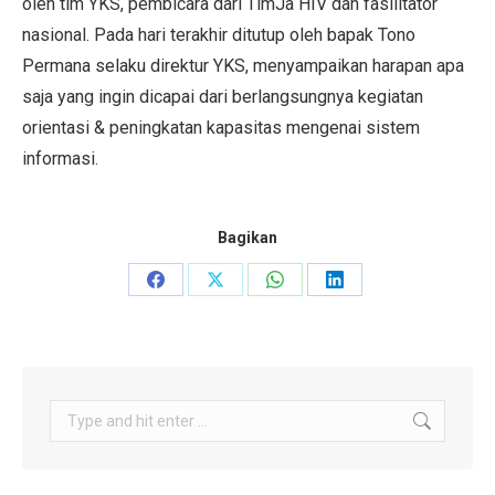
oleh tim YKS, pembicara dari TimJa HIV dan fasilitator
nasional. Pada hari terakhir ditutup oleh bapak Tono
Permana selaku direktur YKS, menyampaikan harapan apa
saja yang ingin dicapai dari berlangsungnya kegiatan
orientasi & peningkatan kapasitas mengenai sistem
informasi.
Bagikan
Share
Share
Share
Share
on
on
on
on
Facebook
X
WhatsApp
LinkedIn
Search: