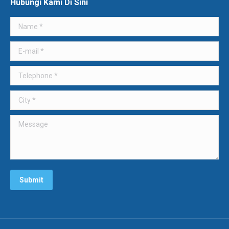
Hubungi Kami Di Sini
Name *
E-mail *
Telephone *
City *
Message
Submit