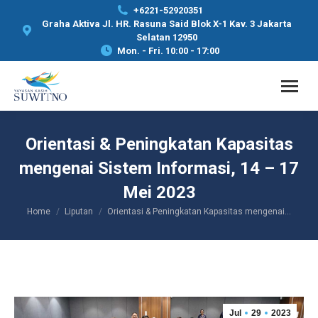
+6221-52920351
Graha Aktiva Jl. HR. Rasuna Said Blok X-1 Kav. 3 Jakarta
Selatan 12950
Mon. - Fri. 10:00 - 17:00
Orientasi & Peningkatan Kapasitas
mengenai Sistem Informasi, 14 – 17
Mei 2023
Home
Liputan
Orientasi & Peningkatan Kapasitas mengenai…
You are here:
Jul
29
2023