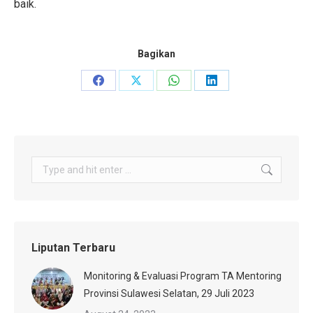
baik.
Bagikan
Share
Share
Share
Share
on
on
on
on
Facebook
X
WhatsApp
LinkedIn
Search:
Liputan Terbaru
Monitoring & Evaluasi Program TA Mentoring
Provinsi Sulawesi Selatan, 29 Juli 2023