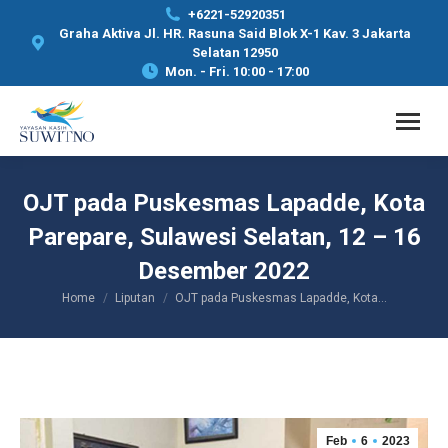
+6221-52920351
Graha Aktiva Jl. HR. Rasuna Said Blok X-1 Kav. 3 Jakarta
Selatan 12950
Mon. - Fri. 10:00 - 17:00
OJT pada Puskesmas Lapadde, Kota
Parepare, Sulawesi Selatan, 12 – 16
Desember 2022
Home
Liputan
OJT pada Puskesmas Lapadde, Kota…
You are here:
Feb
6
2023