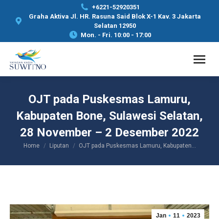
+6221-52920351
Graha Aktiva Jl. HR. Rasuna Said Blok X-1 Kav. 3 Jakarta
Selatan 12950
Mon. - Fri. 10:00 - 17:00
OJT pada Puskesmas Lamuru,
Kabupaten Bone, Sulawesi Selatan,
28 November – 2 Desember 2022
Home
Liputan
OJT pada Puskesmas Lamuru, Kabupaten…
You are here:
Jan
11
2023