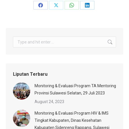
Share
Share
Share
Share
on
on
on
on
Facebook
X
WhatsApp
LinkedIn
Search:
Liputan Terbaru
Monitoring & Evaluasi Program TA Mentoring
Provinsi Sulawesi Selatan, 29 Juli 2023
August 24, 2023
Monitoring & Evaluasi Program HIV & IMS
Tingkat Kabupaten, Dinas Kesehatan
Kabupaten Sidenreng Rappang, Sulawesi