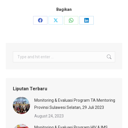
Bagikan
Share
Share
Share
Share
on
on
on
on
Facebook
X
WhatsApp
LinkedIn
Search:
Liputan Terbaru
Monitoring & Evaluasi Program TA Mentoring
Provinsi Sulawesi Selatan, 29 Juli 2023
August 24, 2023
Monitoring & Evaluasi Program HIV & IMS