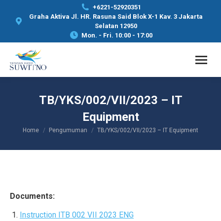
+6221-52920351
Graha Aktiva Jl. HR. Rasuna Said Blok X-1 Kav. 3 Jakarta
Selatan 12950
Mon. - Fri. 10:00 - 17:00
TB/YKS/002/VII/2023 – IT
Equipment
Home
Pengumuman
TB/YKS/002/VII/2023 – IT Equipment
You are here:
Documents:
Instruction ITB 002 VII 2023 ENG