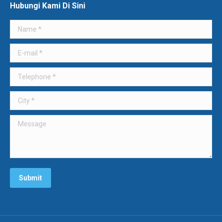
Hubungi Kami Di Sini
Name *
E-mail *
Telephone *
City *
Message
Submit