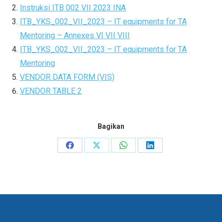
Instruksi ITB 002 VII 2023 INA
ITB_YKS_002_VII_2023 – IT equipments for TA
Mentoring – Annexes VI VII VIII
ITB_YKS_002_VII_2023 – IT equipments for TA
Mentoring
VENDOR DATA FORM (VIS)
VENDOR TABLE 2
Bagikan
Share
Share
Share
Share
on
on
on
on
Facebook
X
WhatsApp
LinkedIn