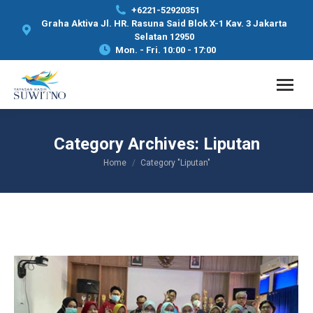
+6221-52920351
Graha Aktiva Jl. HR. Rasuna Said Blok X-1 Kav. 3 Jakarta
Selatan 12950
Mon. - Fri. 10:00 - 17:00
Category Archives:
Liputan
Home
Category "Liputan"
You are here: